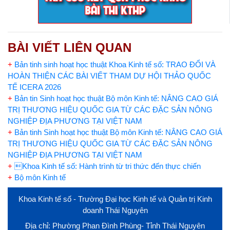
BÀI VIẾT LIÊN QUAN
+
Bản tinh sinh hoạt học thuật Khoa Kinh tế số: TRAO ĐỔI VÀ
HOÀN THIỆN CÁC BÀI VIẾT THAM DỰ HỘI THẢO QUỐC
TẾ ICERA 2026
+
Bản tin Sinh hoạt học thuật Bộ môn Kinh tế: NÂNG CAO GIÁ
TRỊ THƯƠNG HIỆU QUỐC GIA TỪ CÁC ĐẶC SẢN NÔNG
NGHIỆP ĐỊA PHƯƠNG TẠI VIỆT NAM
+
Bản tinh Sinh hoạt học thuật Bộ môn Kinh tế: NÂNG CAO GIÁ
TRỊ THƯƠNG HIỆU QUỐC GIA TỪ CÁC ĐẶC SẢN NÔNG
NGHIỆP ĐỊA PHƯƠNG TẠI VIỆT NAM
+
Khoa Kinh tế số: Hành trình từ tri thức đến thực chiến
+
Bộ môn Kinh tế
Khoa Kinh tế số - Trường Đại học Kinh tế và Quản trị Kinh
doanh Thái Nguyên
Địa chỉ: Phường Phan Đình Phùng- Tỉnh Thái Nguyên