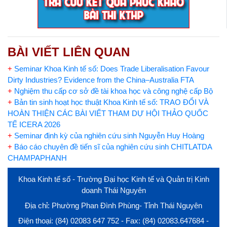
BÀI VIẾT LIÊN QUAN
+
Seminar Khoa Kinh tế số: Does Trade Liberalisation Favour
Dirty Industries? Evidence from the China–Australia FTA
+
Nghiệm thu cấp cơ sở đề tài khoa học và công nghệ cấp Bộ
+
Bản tin sinh hoạt học thuật Khoa Kinh tế số: TRAO ĐỔI VÀ
HOÀN THIỆN CÁC BÀI VIẾT THAM DỰ HỘI THẢO QUỐC
TẾ ICERA 2026
+
Seminar định kỳ của nghiên cứu sinh Nguyễn Huy Hoàng
+
Báo cáo chuyên đề tiến sĩ của nghiên cứu sinh CHITLATDA
CHAMPAPHANH
Khoa Kinh tế số - Trường Đại học Kinh tế và Quản trị Kinh
doanh Thái Nguyên
Địa chỉ: Phường Phan Đình Phùng- Tỉnh Thái Nguyên
Điện thoại: (84) 02083 647 752 - Fax: (84) 02083.647684 -