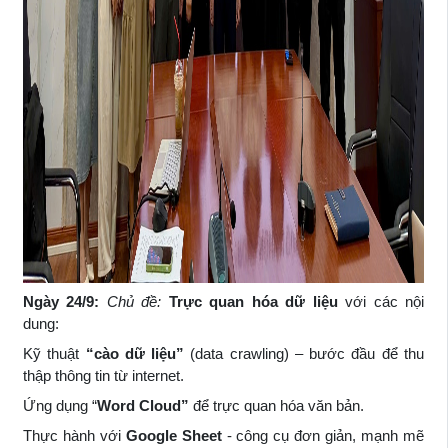
Ngày 24/9
:
Chủ đề:
Trực quan hóa dữ liệu
với các nội
dung:
Kỹ thuật
“cào dữ liệu”
(data crawling) – bước đầu để thu
thập thông tin từ internet.
Ứng dụng “
Word Cloud
”
để trực quan hóa văn bản.
Thực hành với
Google Sheet
- công cụ đơn giản, mạnh mẽ