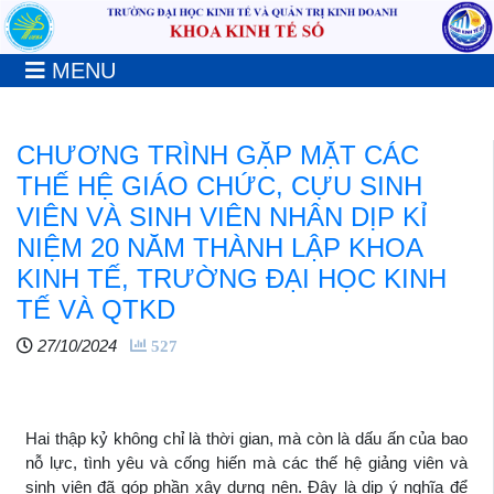
MENU
CHƯƠNG TRÌNH GẶP MẶT CÁC
THẾ HỆ GIÁO CHỨC, CỰU SINH
VIÊN VÀ SINH VIÊN NHÂN DỊP KỈ
NIỆM 20 NĂM THÀNH LẬP KHOA
KINH TẾ, TRƯỜNG ĐẠI HỌC KINH
TẾ VÀ QTKD
27/10/2024
527
Hai thập kỷ không chỉ là thời gian, mà còn là dấu ấn của bao
nỗ lực, tình yêu và cống hiến mà các thế hệ giảng viên và
sinh viên đã góp phần xây dựng nên. Đây là dịp ý nghĩa để