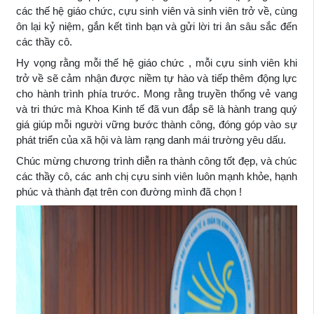
các thế hệ giáo chức, cựu sinh viên và sinh viên trở về, cùng
ôn lại kỷ niệm, gắn kết tình bạn và gửi lời tri ân sâu sắc đến
các thầy cô.
Hy vọng rằng mỗi thế hệ giáo chức , mỗi cựu sinh viên khi
trở về sẽ cảm nhận được niềm tự hào và tiếp thêm động lực
cho hành trình phía trước. Mong rằng truyền thống vẻ vang
và tri thức mà Khoa Kinh tế đã vun đắp sẽ là hành trang quý
giá giúp mỗi người vững bước thành công, đóng góp vào sự
phát triển của xã hội và làm rạng danh mái trường yêu dấu.
Chúc mừng chương trình diễn ra thành công tốt đẹp, và chúc
các thầy cô, các anh chị cựu sinh viên luôn mạnh khỏe, hạnh
phúc và thành đạt trên con đường mình đã chọn !