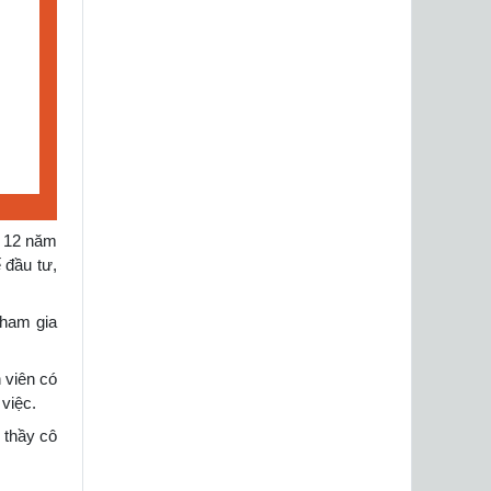
g 12 năm
 đầu tư,
tham gia
 viên có
việc.
 thầy cô