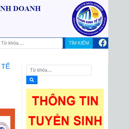
TÌM KIẾM
 TẾ