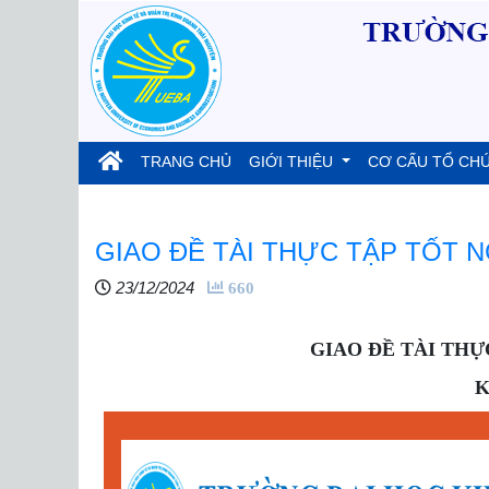
(current)
TRANG CHỦ
GIỚI THIỆU
CƠ CẤU TỔ CH
GIAO ĐỀ TÀI THỰC TẬP TỐT N
23/12/2024
660
GIAO
ĐỀ TÀI THỰ
K