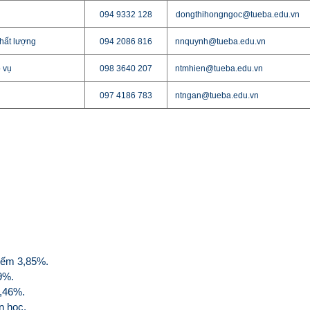
094 9332 128
dongthihongngoc
@tueba.edu.vn
chất lượng
094 2086 816
nnquynh@tueba.edu.vn
 vụ
098 3640 207
ntmhien@tueba.edu.vn
097 4186 783
ntngan@tueba.edu.vn
iếm 3,85%.
69%.
8,46%.
n học.