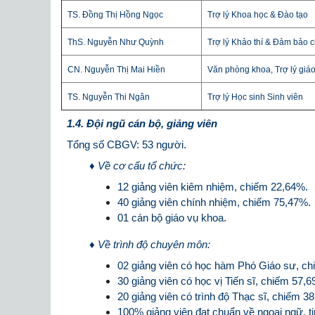
TS. Đồng Thị Hồng Ngọc
Trợ lý Khoa học & Đào tạo
ThS. Nguyễn Như Quỳnh
Trợ lý Khảo thí & Đảm bảo 
CN. Nguyễn Thị Mai Hiền
Văn phòng khoa, Trợ lý giáo
TS. Nguyễn Thi Ngân
Trợ lý Học sinh Sinh viên
1.4. Đội ngũ cán bộ, giảng viên
Tổng số CBGV: 53 người.
♦ Về cơ cấu tổ chức:
12 giảng viên kiêm nhiệm, chiếm 22,64%.
40 giảng viên chính nhiệm, chiếm 75,47%.
01 cán bộ giáo vụ khoa.
♦ Về trình độ chuyên môn:
02 giảng viên có học hàm Phó Giáo sư, ch
30 giảng viên có học vị Tiến sĩ, chiếm 57,
20 giảng viên có trình độ Thạc sĩ, chiếm 3
100% giảng viên đạt chuẩn về ngoại ngữ, ti