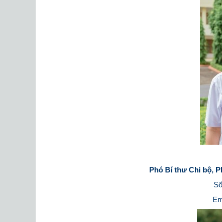
Phó Bí thư Chi bộ, 
Số
Em