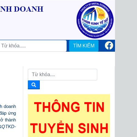
TÌM KIẾM
nh doanh
đáp ứng
rở thành
T&QTKD-