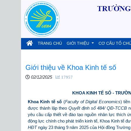
(current)
TRANG CHỦ
GIỚI THIỆU
CƠ CẤU TỔ CH
Giới thiệu về Khoa Kinh tế số
02/12/2025
17957
KHOA KINH TẾ SỐ - TRƯỜN
Khoa Kinh tế số
(
Faculty of Digital Economics
) tiề
được thành lập theo
Quyết định số 484/ QĐ-TCCB
n
yêu cầu cấp thiết về đào tạo nguồn nhân lực thích ứn
động lực chính cho phát triển kinh tế, Khoa Kinh tế đ
HĐT
ngày 23 tháng 9 năm 2025 của Hội đồng Trường Đ