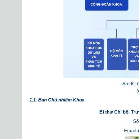
Sơ đồ
: 
(
1.1. Ban Chủ nhiệm Khoa
Bí thư Chi bộ, T
Số 
Email: