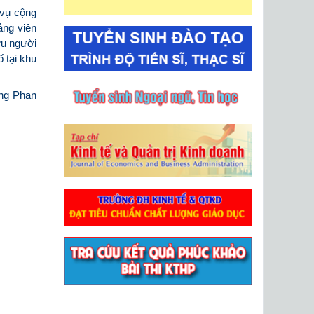
 vụ cộng
ảng viên
ựu người
ố tại khu
ờng Phan