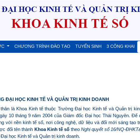
ỨC
CHƯƠNG TRÌNH ĐÀO TẠO
TUYỂN SINH
3 CÔNG KHAI
G ĐẠI HỌC KINH TẾ VÀ QUẢN TRỊ KINH DOANH
n thân là Khoa Kinh tế thuộc Trường Đại học Kinh tế và Quản trị ki
gày 10 tháng 9 năm 2004 của Giám đốc Đại học Thái Nguyên. Để 
g với nền kinh tế số, nơi công nghệ, dữ liệu và đổi mới sáng tạo t
ược đổi tên thành
Khoa Kinh tế số
theo
Nghị quyết số 16/NQ-ĐHK
ại học Kinh tế và Quản trị kinh doanh.