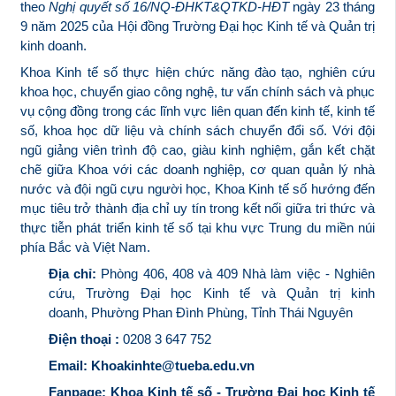
theo
Nghị quyết số 16/NQ-ĐHKT&QTKD-HĐT
ngày 23 tháng
9 năm 2025 của Hội đồng Trường Đại học Kinh tế và Quản trị
kinh doanh.
Khoa Kinh tế số thực hiện chức năng đào tạo, nghiên cứu
khoa học, chuyển giao công nghệ, tư vấn chính sách và phục
vụ cộng đồng trong các lĩnh vực liên quan đến kinh tế, kinh tế
số, khoa học dữ liệu và chính sách chuyển đổi số. Với đội
ngũ giảng viên trình độ cao, giàu kinh nghiệm, gắn kết chặt
chẽ giữa Khoa với các doanh nghiệp, cơ quan quản lý nhà
nước và đội ngũ cựu người học, Khoa Kinh tế số hướng đến
mục tiêu trở thành địa chỉ uy tín trong kết nối giữa tri thức và
thực tiễn phát triển kinh tế số tại khu vực Trung du miền núi
phía Bắc và Việt Nam.
Địa chỉ:
Phòng 406, 408 và 409 Nhà làm việc - Nghiên
cứu, Trường Đại học Kinh tế và Quản trị kinh
doanh, Phường Phan Đình Phùng, Tỉnh Thái Nguyên
Điện thoại :
0208 3 647 752
Email:
Khoakinhte@tueba.edu.vn
Fanpage:
Khoa Kinh tế số - Trường Đại học Kinh tế