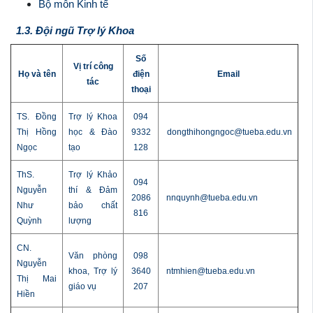
Bộ môn Kinh tế
1.3. Đội ngũ Trợ lý Khoa
Số
Vị trí công
Họ và tên
điện
Email
tác
thoại
TS. Đồng
Trợ lý Khoa
094
Thị Hồng
học & Đào
9332
dongthihongngoc
@tueba.edu.vn
Ngọc
tạo
128
ThS.
Trợ lý Khảo
094
Nguyễn
thí & Đảm
2086
nnquynh@tueba.edu.vn
Như
bảo chất
816
Quỳnh
lượng
CN.
Văn phòng
098
Nguyễn
khoa, Trợ lý
3640
ntmhien@tueba.edu.vn
Thị Mai
giáo vụ
207
Hiền