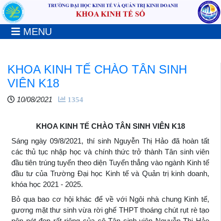
MENU
KHOA KINH TẾ CHÀO TÂN SINH
VIÊN K18
10/08/2021
1354
KHOA KINH TẾ CHÀO TÂN SINH VIÊN K18
Sáng ngày 09/8/2021, thí sinh Nguyễn Thị Hảo đã hoàn tất
các thủ tục nhập học và chính thức trở thành Tân sinh viên
đầu tiên trúng tuyển theo diện Tuyển thẳng vào ngành Kinh tế
đầu tư của Trường Đại học Kinh tế và Quản trị kinh doanh,
khóa học 2021 - 2025.
Bỏ qua bao cơ hội khác để về với Ngôi nhà chung Kinh tế,
g
ương mặt thư sinh vừa rời ghế THPT thoáng chút rụt rè tạo
nên nét đẹp rất riêng của cô Tân sinh viên Nguyễn Thị Hảo