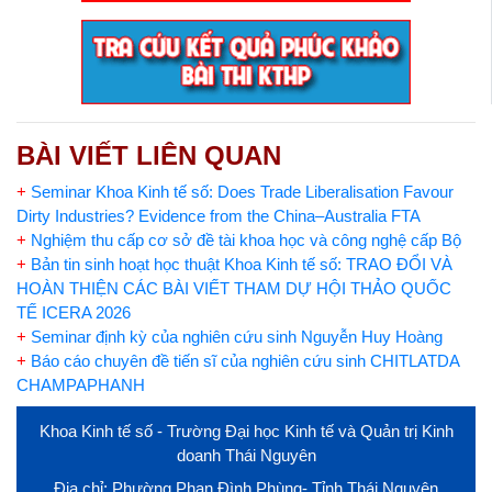
BÀI VIẾT LIÊN QUAN
+
Seminar Khoa Kinh tế số: Does Trade Liberalisation Favour
Dirty Industries? Evidence from the China–Australia FTA
+
Nghiệm thu cấp cơ sở đề tài khoa học và công nghệ cấp Bộ
+
Bản tin sinh hoạt học thuật Khoa Kinh tế số: TRAO ĐỔI VÀ
HOÀN THIỆN CÁC BÀI VIẾT THAM DỰ HỘI THẢO QUỐC
TẾ ICERA 2026
+
Seminar định kỳ của nghiên cứu sinh Nguyễn Huy Hoàng
+
Báo cáo chuyên đề tiến sĩ của nghiên cứu sinh CHITLATDA
CHAMPAPHANH
Khoa Kinh tế số - Trường Đại học Kinh tế và Quản trị Kinh
doanh Thái Nguyên
Địa chỉ: Phường Phan Đình Phùng- Tỉnh Thái Nguyên