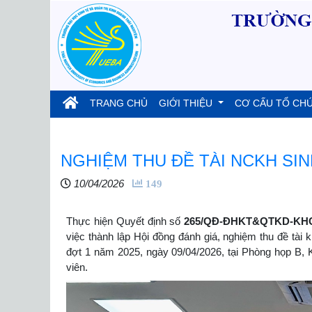
(current)
TRANG CHỦ
GIỚI THIỆU
CƠ CẤU TỔ CH
NGHIỆM THU ĐỀ TÀI NCKH SIN
10/04/2026
149
Thực hiện Quyết định số
265/QĐ-ĐHKT&QTKD-KHCN
việc thành lập Hội đồng đánh giá, nghiệm thu đề tài
đợt 1 năm 2025, ngày 09/04/2026, tại Phòng họp B, 
viên.