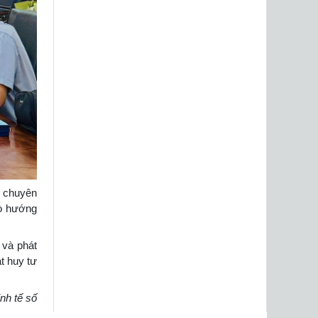
ng chuyên
rò hướng
 và phát
t huy tư
nh tế số