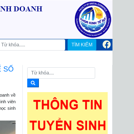
TÌM KIẾM
Ế SỐ
doanh về
inh viên
học sinh