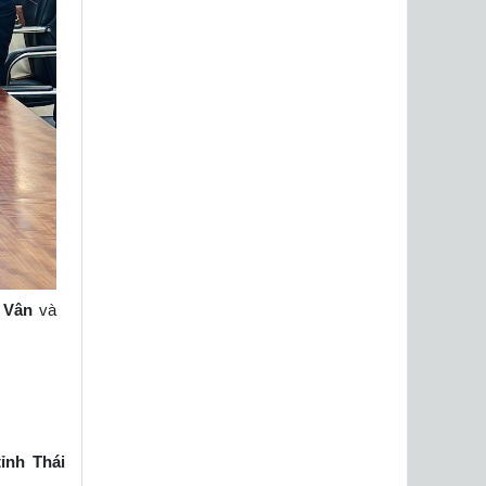
 Vân
và
ỉnh Thái