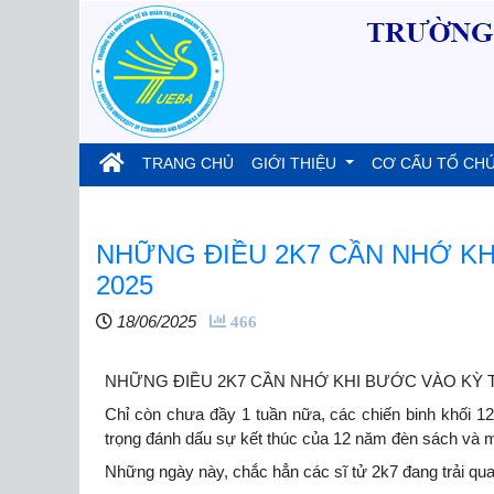
(current)
TRANG CHỦ
GIỚI THIỆU
CƠ CẤU TỔ CH
NHỮNG ĐIỀU 2K7 CẦN NHỚ KH
2025
18/06/2025
466
NHỮNG ĐIỀU 2K7 CẦN NHỚ KHI BƯỚC VÀO KỲ T
Chỉ còn chưa đầy 1 tuần nữa, các chiến binh khối 1
trọng đánh dấu sự kết thúc của 12 năm đèn sách và m
Những ngày này, chắc hẳn các sĩ tử 2k7 đang trải qua