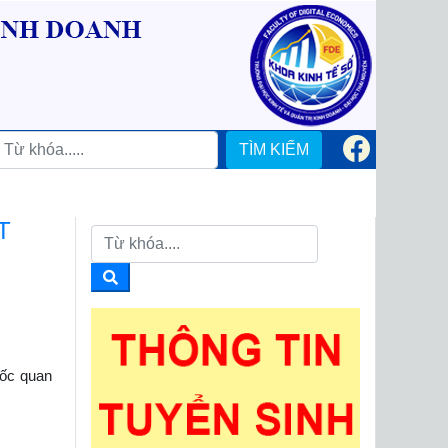
TÌM KIẾM
T
mốc quan