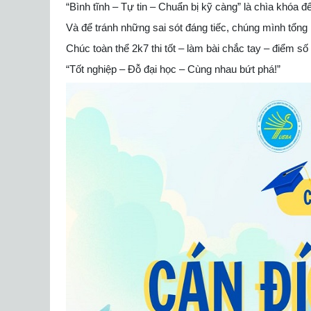
“Bình tĩnh – Tự tin – Chuẩn bị kỹ càng” là chìa khóa 
Và để tránh những sai sót đáng tiếc, chúng mình tổng 
Chúc toàn thể 2k7 thi tốt – làm bài chắc tay – điểm số
“Tốt nghiệp – Đỗ đại học – Cùng nhau bứt phá!”