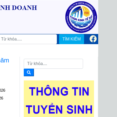
TÌM KIẾM
 năm
026
26