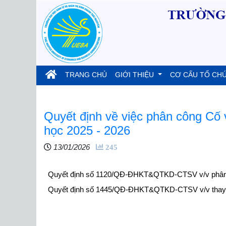
(current)
TRANG CHỦ
GIỚI THIỆU
CƠ CẤU TỔ CH
Quyết định về việc phân công Cố 
học 2025 - 2026
13/01/2026
245
Quyết định số 1120/QĐ-ĐHKT&QTKD-CTSV v/v phân cô
Quyết định số 1445/QĐ-ĐHKT&QTKD-CTSV v/v thay đổi