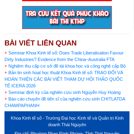
BÀI VIẾT LIÊN QUAN
+
Seminar Khoa Kinh tế số: Does Trade Liberalisation Favour
Dirty Industries? Evidence from the China–Australia FTA
+
Nghiệm thu cấp cơ sở đề tài khoa học và công nghệ cấp Bộ
+
Bản tin sinh hoạt học thuật Khoa Kinh tế số: TRAO ĐỔI VÀ
HOÀN THIỆN CÁC BÀI VIẾT THAM DỰ HỘI THẢO QUỐC
TẾ ICERA 2026
+
Seminar định kỳ của nghiên cứu sinh Nguyễn Huy Hoàng
+
Báo cáo chuyên đề tiến sĩ của nghiên cứu sinh CHITLATDA
CHAMPAPHANH
Khoa Kinh tế số - Trường Đại học Kinh tế và Quản trị Kinh
doanh Thái Nguyên
Địa chỉ: Phường Phan Đình Phùng- Tỉnh Thái Nguyên