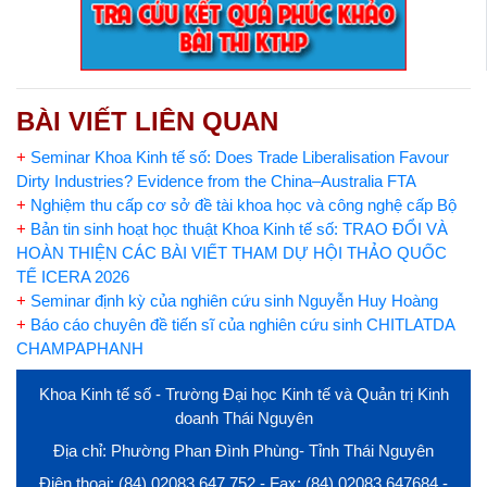
BÀI VIẾT LIÊN QUAN
+
Seminar Khoa Kinh tế số: Does Trade Liberalisation Favour
Dirty Industries? Evidence from the China–Australia FTA
+
Nghiệm thu cấp cơ sở đề tài khoa học và công nghệ cấp Bộ
+
Bản tin sinh hoạt học thuật Khoa Kinh tế số: TRAO ĐỔI VÀ
HOÀN THIỆN CÁC BÀI VIẾT THAM DỰ HỘI THẢO QUỐC
TẾ ICERA 2026
+
Seminar định kỳ của nghiên cứu sinh Nguyễn Huy Hoàng
+
Báo cáo chuyên đề tiến sĩ của nghiên cứu sinh CHITLATDA
CHAMPAPHANH
Khoa Kinh tế số - Trường Đại học Kinh tế và Quản trị Kinh
doanh Thái Nguyên
Địa chỉ: Phường Phan Đình Phùng- Tỉnh Thái Nguyên
Điện thoại: (84) 02083 647 752 - Fax: (84) 02083.647684 -