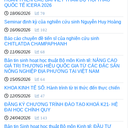
QUỐC TẾ ICERA 2026
18/06/2026
70
Seminar định kỳ của nghiên cứu sinh Nguyễn Huy Hoàng
16/06/2026
102
Báo cáo chuyên đề tiến sĩ của nghiên cứu sinh
CHITLATDA CHAMPAPHANH
11/06/2026
68
Bản tin sinh hoạt học thuật Bộ môn Kinh tế: NÂNG CAO
GIÁ TRỊ THƯƠNG HIỆU QUỐC GIA TỪ CÁC ĐẶC SẢN
NÔNG NGHIỆP ĐỊA PHƯƠNG TẠI VIỆT NAM
15/05/2026
64
KHOA KINH TẾ SỐ: Hành trình từ tri thức đến thực chiến
12/05/2026
47
ĐĂNG KÝ CHƯƠNG TRÌNH ĐÀO TẠO KHOÁ K21- HỆ
ĐẠI HỌC CHÍNH QUY
24/04/2026
143
Bản tin Sinh hoạt học thuật Bộ môn Kinh tế: ĐẦU TƯ