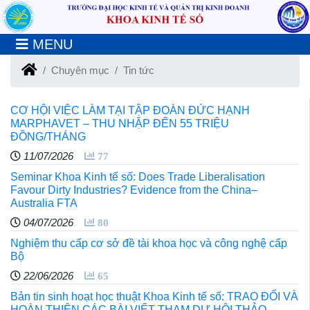
MENU
Chuyên mục
Tin tức
CƠ HỘI VIỆC LÀM TẠI TẬP ĐOÀN ĐỨC HẠNH
MARPHAVET – THU NHẬP ĐẾN 55 TRIỆU
ĐỒNG/THÁNG
11/07/2026
77
Seminar Khoa Kinh tế số: Does Trade Liberalisation
Favour Dirty Industries? Evidence from the China–
Australia FTA
04/07/2026
80
Nghiệm thu cấp cơ sở đề tài khoa học và công nghệ cấp
Bộ
22/06/2026
65
Bản tin sinh hoạt học thuật Khoa Kinh tế số: TRAO ĐỔI VÀ
HOÀN THIỆN CÁC BÀI VIẾT THAM DỰ HỘI THẢO