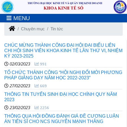
MENU
Chuyên mục
Tin tức
CHÚC MỪNG THÀNH CÔNG ĐẠI HỘI ĐẠI BIỂU LIÊN
CHI HỘI SINH VIÊN KHOA KINH TẾ LẦN THỨ VI, NHIỆM
KỲ 2023-2025
02/03/2023
991
TỔ CHỨC THÀNH CÔNG ​​​​​​​“HỘI NGHỊ ĐỔI MỚI PHƯƠNG
PHÁP GIẢNG DẠY NĂM HỌC 2022-2023”
27/02/2023
669
THÔNG TIN TUYỂN SINH ĐẠI HỌC CHÍNH QUY NĂM
2023
23/02/2023
2256
THÔNG QUA HỘI ĐỒNG ĐÁNH GIÁ ĐỀ CƯƠNG LUẬN
ÁN TIẾN SĨ CHO NCS NGUYỄN MẠNH THẮNG