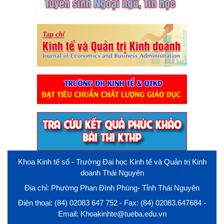
Khoa Kinh tế số - Trường Đại học Kinh tế và Quản trị Kinh
doanh Thái Nguyên
Địa chỉ: Phường Phan Đình Phùng- Tỉnh Thái Nguyên
Điện thoại: (84) 02083 647 752 - Fax: (84) 02083.647684 -
Email: Khoakinhte@tueba.edu.vn