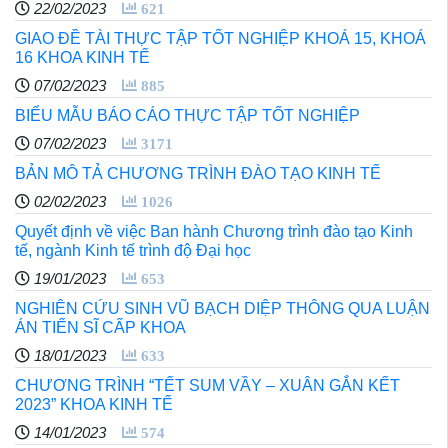
22/02/2023
621
GIAO ĐỀ TÀI THỰC TẬP TỐT NGHIỆP KHOÁ 15, KHOÁ
16 KHOA KINH TẾ
07/02/2023
885
BIỂU MẪU BÁO CÁO THỰC TẬP TỐT NGHIỆP
07/02/2023
3171
BẢN MÔ TẢ CHƯƠNG TRÌNH ĐÀO TẠO KINH TẾ
02/02/2023
1026
Quyết định về việc Ban hành Chương trình đào tạo Kinh
tế, ngành Kinh tế trình độ Đại học
19/01/2023
653
NGHIÊN CỨU SINH VŨ BẠCH DIỆP THÔNG QUA LUẬN
ÁN TIẾN SĨ CẤP KHOA
18/01/2023
633
CHƯƠNG TRÌNH “TẾT SUM VẦY – XUÂN GẮN KẾT
2023” KHOA KINH TẾ
14/01/2023
574