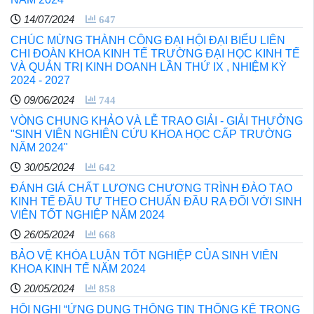
14/07/2024
647
CHÚC MỪNG THÀNH CÔNG ĐẠI HỘI ĐẠI BIỂU LIÊN
CHI ĐOÀN KHOA KINH TẾ TRƯỜNG ĐẠI HỌC KINH TẾ
VÀ QUẢN TRỊ KINH DOANH LẦN THỨ IX , NHIỆM KỲ
2024 - 2027
09/06/2024
744
VÒNG CHUNG KHẢO VÀ LỄ TRAO GIẢI - GIẢI THƯỞNG
"SINH VIÊN NGHIÊN CỨU KHOA HỌC CẤP TRƯỜNG
NĂM 2024"
30/05/2024
642
ĐÁNH GIÁ CHẤT LƯỢNG CHƯƠNG TRÌNH ĐÀO TẠO
KINH TẾ ĐẦU TƯ THEO CHUẨN ĐẦU RA ĐỐI VỚI SINH
VIÊN TỐT NGHIỆP NĂM 2024
26/05/2024
668
BẢO VỆ KHÓA LUẬN TỐT NGHIỆP CỦA SINH VIÊN
KHOA KINH TẾ NĂM 2024
20/05/2024
858
HỘI NGHỊ “ỨNG DỤNG THÔNG TIN THỐNG KÊ TRONG