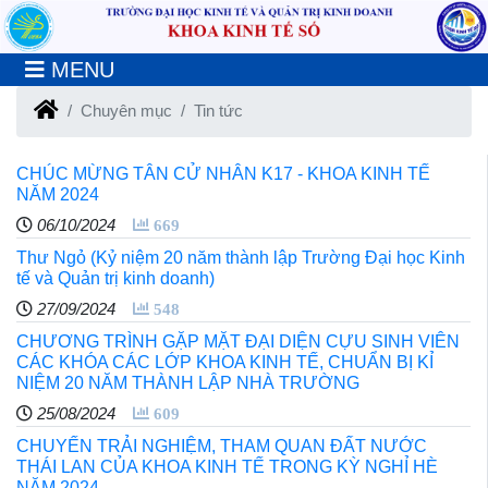
MENU
Chuyên mục
Tin tức
CHÚC MỪNG TÂN CỬ NHÂN K17 - KHOA KINH TẾ
NĂM 2024
06/10/2024
669
Thư Ngỏ (Kỷ niệm 20 năm thành lập Trường Đại học Kinh
tế và Quản trị kinh doanh)
27/09/2024
548
CHƯƠNG TRÌNH GẶP MẶT ĐẠI DIỆN CỰU SINH VIÊN
CÁC KHÓA CÁC LỚP KHOA KINH TẾ, CHUẨN BỊ KỈ
NIỆM 20 NĂM THÀNH LẬP NHÀ TRƯỜNG
25/08/2024
609
CHUYẾN TRẢI NGHIỆM, THAM QUAN ĐẤT NƯỚC
THÁI LAN CỦA KHOA KINH TẾ TRONG KỲ NGHỈ HÈ
NĂM 2024