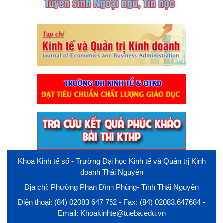
Khoa Kinh tế số - Trường Đại học Kinh tế và Quản trị Kinh
doanh Thái Nguyên
Địa chỉ: Phường Phan Đình Phùng- Tỉnh Thái Nguyên
Điện thoại: (84) 02083 647 752 - Fax: (84) 02083.647684 -
Email: Khoakinhte@tueba.edu.vn