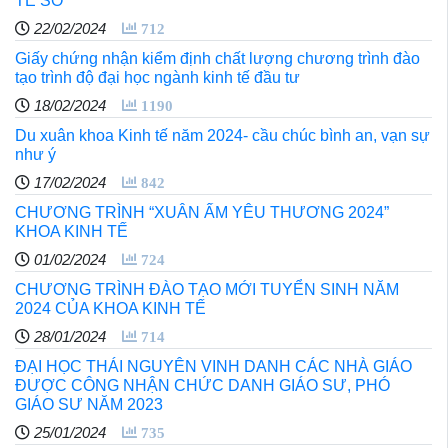
TẾ SỐ
22/02/2024
712
Giấy chứng nhận kiểm định chất lượng chương trình đào
tạo trình độ đại học ngành kinh tế đầu tư
18/02/2024
1190
Du xuân khoa Kinh tế năm 2024- cầu chúc bình an, vạn sự
như ý
17/02/2024
842
CHƯƠNG TRÌNH “XUÂN ẤM YÊU THƯƠNG 2024”
KHOA KINH TẾ
01/02/2024
724
CHƯƠNG TRÌNH ĐÀO TẠO MỚI TUYỂN SINH NĂM
2024 CỦA KHOA KINH TẾ
28/01/2024
714
ĐẠI HỌC THÁI NGUYÊN VINH DANH CÁC NHÀ GIÁO
ĐƯỢC CÔNG NHẬN CHỨC DANH GIÁO SƯ, PHÓ
GIÁO SƯ NĂM 2023
25/01/2024
735