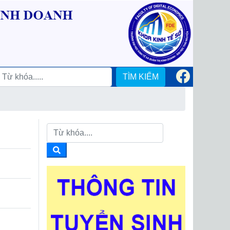
TÌM KIẾM