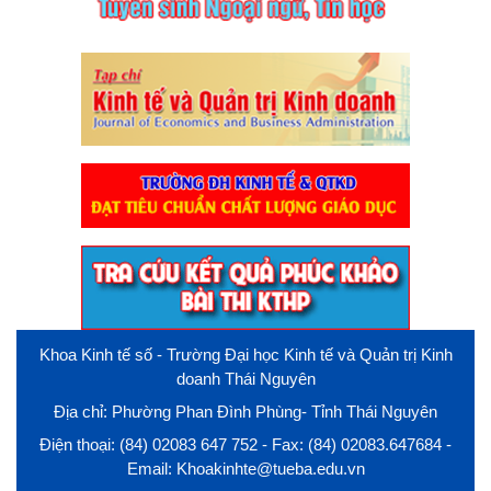
Khoa Kinh tế số - Trường Đại học Kinh tế và Quản trị Kinh
doanh Thái Nguyên
Địa chỉ: Phường Phan Đình Phùng- Tỉnh Thái Nguyên
Điện thoại: (84) 02083 647 752 - Fax: (84) 02083.647684 -
Email: Khoakinhte@tueba.edu.vn